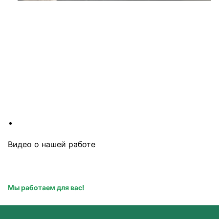
Видео о нашей работе
Посмотрите видеоролики о процессе работы наших 
специалистов. Мы всегда рады показать высокий уровень 
и профессионализм.
Мы работаем для вас!