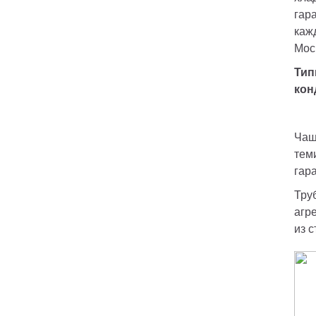
гар
каж
Мос
Тип
кон
Чащ
тем
гар
Тру
агр
из 