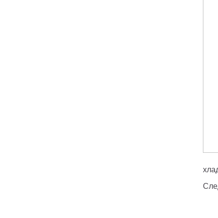
хла
Сле