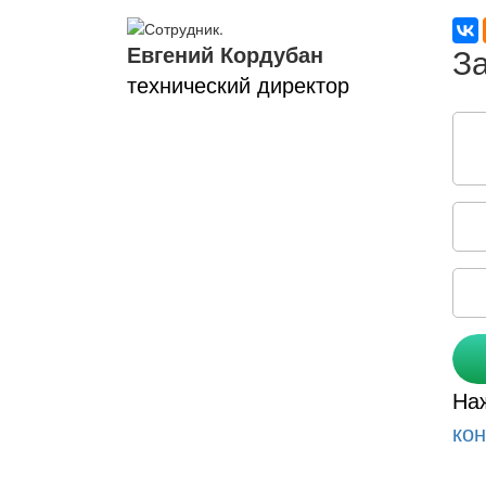
Евгений Кордубан
технический директор
Соо
На
ко