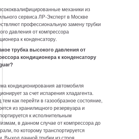
ысококвалифицированные механики из 
льного сервиса ЛР-Эксперт в Москве 
ствляют профессиональную замену трубки 
ого давления от компрессора 
ционера к конденсатору.
акое трубка высокого давления от 
рессора кондиционера к конденсатору 
guar?
ма кондиционирования автомобиля 
ионирует за счет испарения хладагента. 
 тем как перейти в газообразное состояние, 
рется из хранилищного резервуара и 
портируется к исполнительным 
измам, в данном случае от компрессора до 
рали, по которому транспортируется 
 Выход данной трубки из строя 