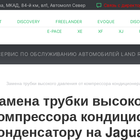
ва, МКАД, 84-й км, вл1, Автомолл Север
Связь с директ
T
DISCOVERY
FREELANDER
EVOQUE
DIS
E-PACE
XE
XF
XJ
ЕРВИС ПО ОБСЛУЖИВАНИЮ АВТОМОБИЛЕЙ LAND 
Замена трубки высокого давления от компрессора кондиционера