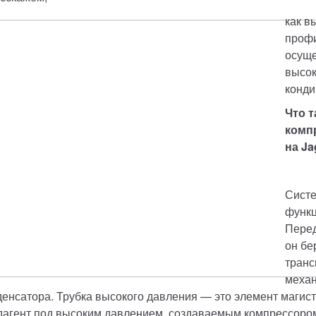
как в
профи
осуще
высок
конди
Что т
комп
на Ja
Систе
функц
Перед
он бе
транс
механ
денсатора. Трубка высокого давления — это элемент магист
дагент под высоким давлением, создаваемым компрессором.