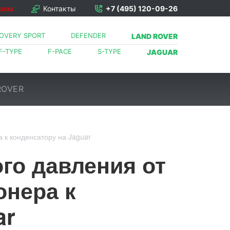
ором
Контакты
+7 (495) 120-09-26
COVERY SPORT
DEFENDER
LAND ROVER
F-TYPE
F-PACE
S-TYPE
JAGUAR
ROVER
 к конденсатору на Jaguar