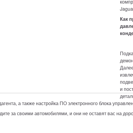
компр
Jagua
Как п
давле
конде
Подка
демон
Далее
извле
подве
и пос
детал
дагента, а также настройка ПО электронного блока управлен
дите за своими автомобилями, и они не оставят вас на доро