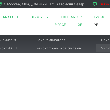
г. Москва, МКАД, 84-й км, вл1, Автомолл Север
Связь
RR SPORT
DISCOVERY
FREELANDER
EVOQUE
E-PACE
XE
XF
ансмиссия
Ремонт двигателя
Неис
монт АКПП
Ремонт тормозной системы
Чип-