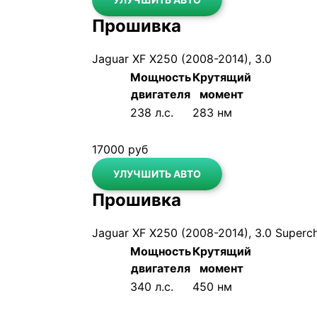
Прошивка
Jaguar XF X250 (2008-2014), 3.0
Мощность
Крутящий
двигателя
момент
До
238 л.с.
283 нм
После
250 л.с.
320 нм
17000 руб
УЛУЧШИТЬ АВТО
Прошивка
Jaguar XF X250 (2008-2014), 3.0 Superc
Мощность
Крутящий
двигателя
момент
До
340 л.с.
450 нм
После
380 л.с.
515 нм