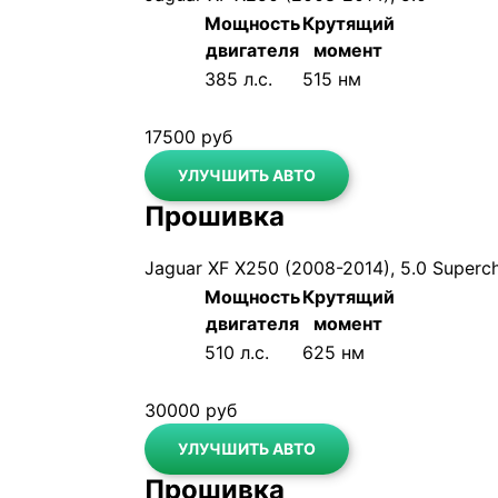
Мощность
Крутящий
двигателя
момент
До
385 л.с.
515 нм
После
420 л.с.
590 нм
17500 руб
УЛУЧШИТЬ АВТО
Прошивка
Jaguar XF X250 (2008-2014), 5.0 Superc
Мощность
Крутящий
двигателя
момент
До
510 л.с.
625 нм
После
630 л.с.
710 нм
30000 руб
УЛУЧШИТЬ АВТО
Прошивка