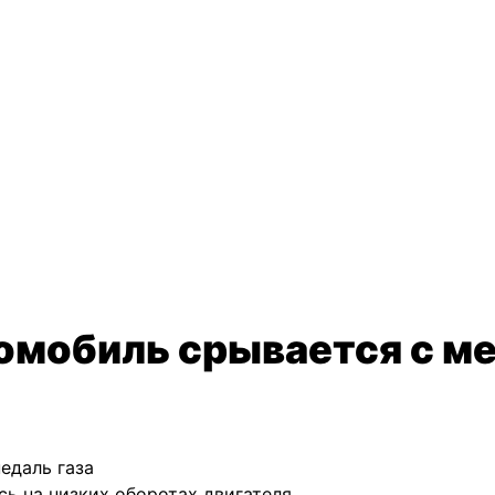
омобиль срывается с м
едаль газа
ь на низких оборотах двигателя