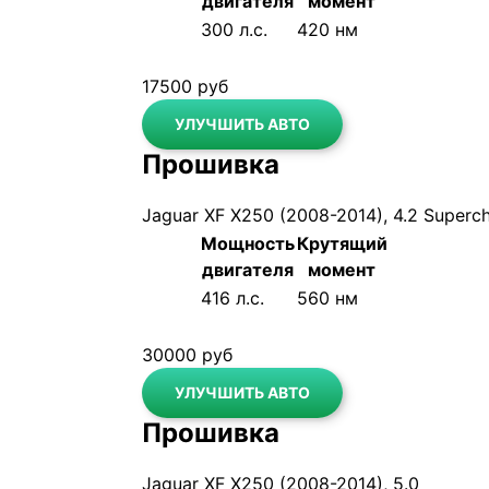
двигателя
момент
До
300 л.с.
420 нм
После
318 л.с.
480 нм
17500 руб
УЛУЧШИТЬ АВТО
Прошивка
Jaguar XF X250 (2008-2014), 4.2 Superc
Мощность
Крутящий
двигателя
момент
До
416 л.с.
560 нм
После
470 л.с.
640 нм
30000 руб
УЛУЧШИТЬ АВТО
Прошивка
Jaguar XF X250 (2008-2014), 5.0