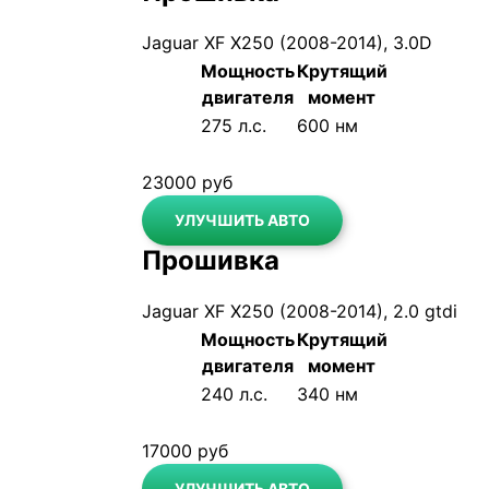
Jaguar XF X250 (2008-2014), 3.0D
Мощность
Крутящий
двигателя
момент
До
275 л.с.
600 нм
После
290 л.с.
690 нм
23000 руб
УЛУЧШИТЬ АВТО
Прошивка
Jaguar XF X250 (2008-2014), 2.0 gtdi
Мощность
Крутящий
двигателя
момент
До
240 л.с.
340 нм
После
270 л.с.
425 нм
17000 руб
УЛУЧШИТЬ АВТО