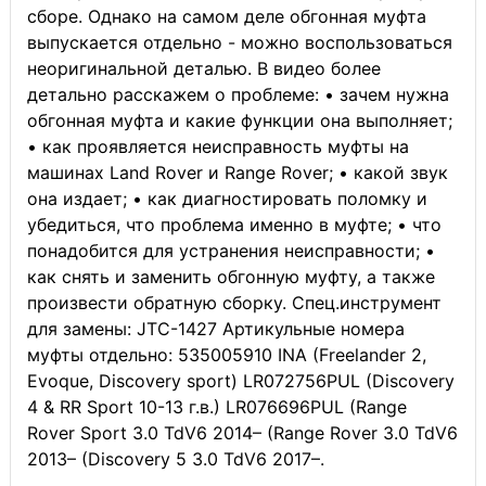
сборе. Однако на самом деле обгонная муфта
выпускается отдельно - можно воспользоваться
неоригинальной деталью. В видео более
детально расскажем о проблеме: • зачем нужна
обгонная муфта и какие функции она выполняет;
• как проявляется неисправность муфты на
машинах Land Rover и Range Rover; • какой звук
она издает; • как диагностировать поломку и
убедиться, что проблема именно в муфте; • что
понадобится для устранения неисправности; •
как снять и заменить обгонную муфту, а также
произвести обратную сборку. Cпец.инструмент
для замены: JTC-1427 Артикульные номера
муфты отдельно: 535005910 INA (Freelander 2,
Evoque, Discovery sport) LR072756PUL (Discovery
4 & RR Sport 10-13 г.в.) LR076696PUL (Range
Rover Sport 3.0 TdV6 2014– (Range Rover 3.0 TdV6
2013– (Discovery 5 3.0 TdV6 2017–.