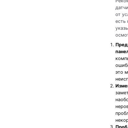
Реком
датчи
от ус
есть 
указ
осмо
Пред
пане
комп
ошиб
это 
неис
Изме
замет
наоб
неров
проб
неко
Проб