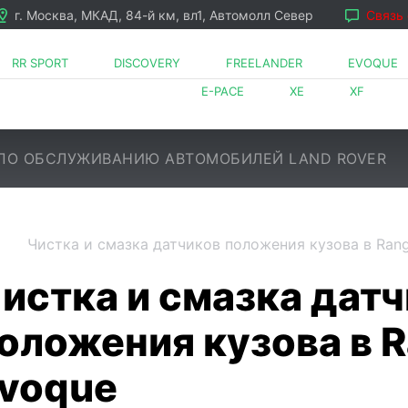
г. Москва, МКАД, 84-й км, вл1, Автомолл Север
Связь
RR SPORT
DISCOVERY
FREELANDER
EVOQUE
E-PACE
XE
XF
ПО ОБСЛУЖИВАНИЮ АВТОМОБИЛЕЙ LAND ROVER
Чистка и смазка датчиков положения кузова в Ran