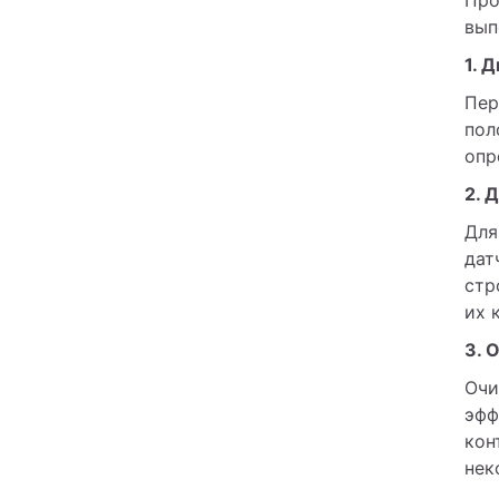
вып
1. 
Пер
пол
опр
2. 
Для
дат
стр
их 
3. 
Очи
эфф
кон
нек