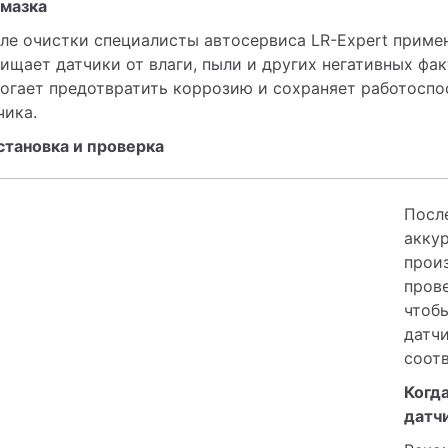
Смазка
ле очистки специалисты автосервиса LR-Expert примен
ищает датчики от влаги, пыли и других негативных фа
огает предотвратить коррозию и сохраняет работоспо
чика.
Установка и проверка
После
аккур
произ
прове
чтобы
датчи
соот
Когд
датч