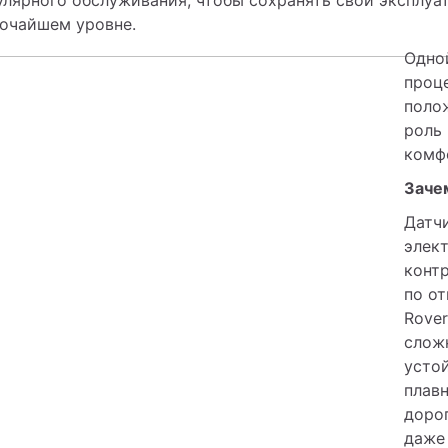
очайшем уровне. 
Одной
проце
поло
роль 
комф
Заче
Датчи
элект
конт
по от
Rover
слож
усто
плавн
доро
даже