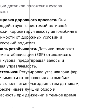
ции датчиков положения кузова 
чают:
лировка дорожного просвета
: Они
модействуют с системой активной
ески, корректируя высоту автомобиля в
симости от дорожных условий и
почтений водителя.
роль устойчивости
: Датчики помогают
еме стабилизации (ESP) отслеживать
ы кузова, предотвращая заносы и
шая управляемость.
отехника
: Регулировка угла наклона фар
висимости от положения автомобиля
е выполняется благодаря этим датчикам,
обеспечивает лучший обзор и
пасность при движении в темное время
.