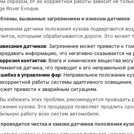
им образом, от их корректной работы зависит не тольк
ge Rover Evoque.
блемы, вызванные загрязнением и износом датчиков
временем датчики положения кузова подвергаются возде
гентов, которыми обрабатываются дороги. Это может 
ависания датчиков
: Загрязнение может привести к том
ередавать информацию, что негативно сказывается на 
оррозия контактов
: Влага и химические вещества мог
лементов датчика, что приводит к его неправильной ра
шибка в управлении фар
: Неправильное положение ку
екорректной работы системы адаптивного освещения, 
ожет привести к аварийным ситуациям.
бы избежать этих проблем, рекомендуется проводить р
ожения кузова. Эта процедура позволяет продлить сро
бильную работу всех систем автомобиля.
 проводится чистка и смазка датчиков положения куз
цедура чистки и смазки датчиков включает несколько 