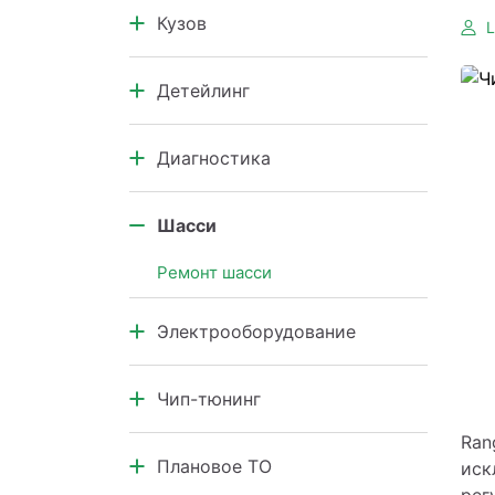
Кузов
Коробка передач
Кузовной ремонт
Детейлинг
Кузовные элементы
Салон автомобиля
Диагностика
Кузов и подкапотное
пространство
Диагностика узлов и агрегатов
Шасси
Компьютерная диагностика
Ремонт шасси
Электрооборудование
Электрооборудование
Чип-тюнинг
Чип-тюнинг
Ran
Плановое ТО
иск
рег