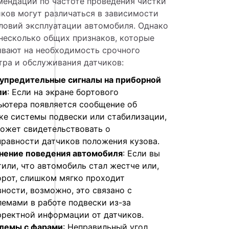
ендации по частоте проведения чистки 
ков могут различаться в зависимости 
ловий эксплуатации автомобиля. Однако 
несколько общих признаков, которые 
ывают на необходимость срочного 
тра и обслуживания датчиков:
упредительные сигналы на приборной
ли
: Если на экране бортового
ьютера появляется сообщение об
ке системы подвески или стабилизации,
может свидетельствовать о
правности датчиков положения кузова.
нение поведения автомобиля
: Если вы
или, что автомобиль стал жестче или,
орот, слишком мягко проходит
ности, возможно, это связано с
лемами в работе подвески из-за
рректной информации от датчиков.
лемы с фарами
: Неправильный угол