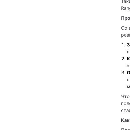
Так
Ran
Про
Со 
реа
З
п
К
э
О
н
м
Что
пол
ста
Как
Про