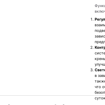
Функ
вклю
Регу
взаи
подв
зави
пред
Конт
сист
крен
улуч
Свет
в за
такж
что 
безо
суток