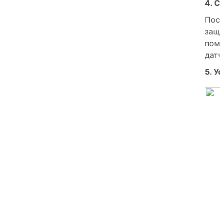
4. 
Пос
защ
пом
дат
5. 