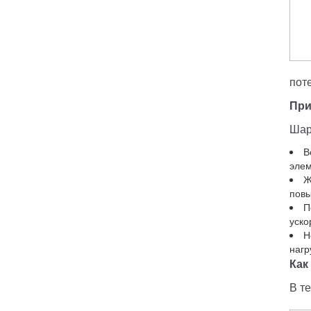
пот
При
Шар
В
элем
Ж
повы
П
уско
Н
нагр
Как
В т