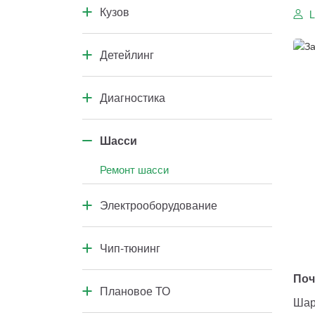
Кузов
Коробка передач
Кузовной ремонт
Детейлинг
Кузовные элементы
Салон автомобиля
Диагностика
Кузов и подкапотное пространство
Диагностика узлов и агрегатов
Шасси
Компьютерная диагностика
Ремонт шасси
Электрооборудование
Электрооборудование
Чип-тюнинг
Чип-тюнинг
Поч
Плановое ТО
Шар