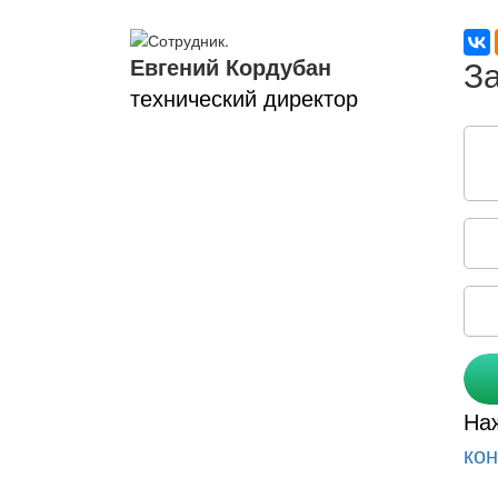
Евгений Кордубан
технический директор
Соо
На
ко