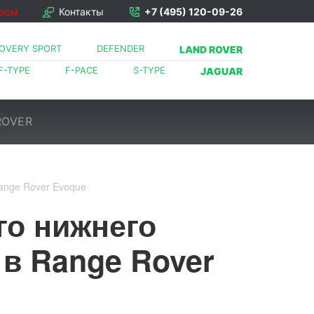
ором
Контакты
+7 (495) 120-09-26
COVERY SPORT
DEFENDER
LAND ROVER
F-TYPE
F-PACE
S-TYPE
JAGUAR
ROVER
ange Rover Evoque