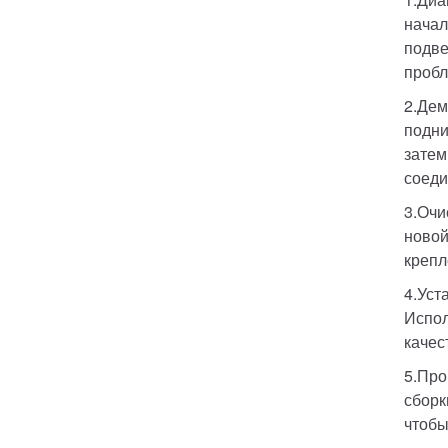
начал
подве
пробл
2.Дем
подни
затем
соеди
3.Очи
новой
крепл
4.Уст
Испол
качес
5.Про
сборк
чтобы