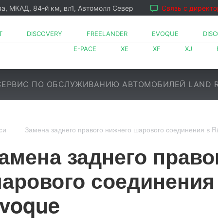
ва, МКАД, 84-й км, вл1, Автомолл Север
Связь с директ
T
DISCOVERY
FREELANDER
EVOQUE
DIS
E-PACE
XE
XF
XJ
ЕРВИС ПО ОБСЛУЖИВАНИЮ АВТОМОБИЛЕЙ LAND 
си
Замена заднего правого нижнего шарового соединения в R