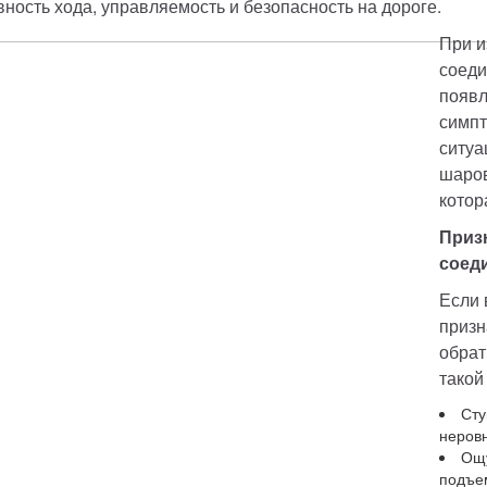
вность хода, управляемость и безопасность на дороге. 
При и
соеди
появл
симпт
ситуа
шаров
котор
Приз
соед
Если 
призн
обрат
такой
Сту
неров
Ощу
подъе