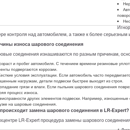
Нер
Авт
поворо
Нео
Игнор
ере контроля над автомобилем, а также к более серьезным
чины износа шарового соединения
овые соединения изнашиваются по разным причинам, осно
озраст и пробег автомобиля. С течением времени резиновые уплот
енты подвергаются коррозии.
есткие условия эксплуатации. Если автомобиль часто передвигает
шенным нагрузкам, детали подвески быстрее выходят из строя.
опадание грязи и влаги. Если пыльник шарового соединения поврежд
ряя процесс износа.
еисправности других элементов подвески. Например, изношенные 
узке на шаровые соединения.
 происходит замена шарового соединения в LR-Expert?
ехцентре LR-Expert процедура замены шарового соединени
1.Диа