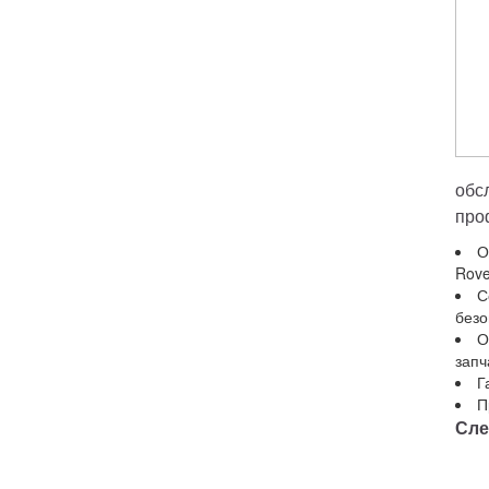
обс
про
О
Rove
С
безо
О
запч
Г
П
Сле