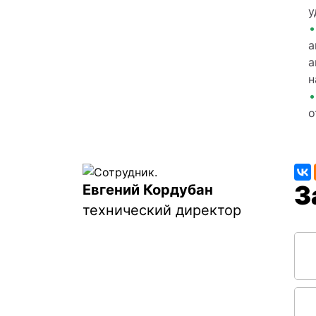
у
а
а
н
о
Евгений Кордубан
технический директор
Соо