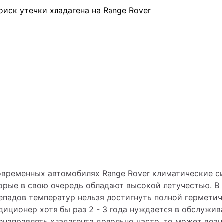
овременных автомобилях Range Rover климатические си
орые в свою очередь обладают высокой летучестью. В 
епадов температур нельзя достигнуть полной герметичн
диционер хотя бы раз 2 - 3 года нуждается в обслужива
енаправлять хладагента довольно часто, то может возни