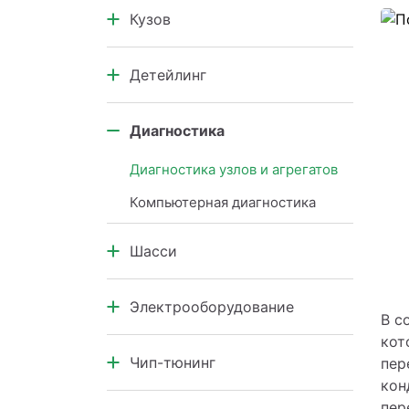
Кузов
Коробка передач
Кузовной ремонт автомобилей
Детейлинг
Кузовные элементы
Салон автомобиля
Диагностика
Кузов и подкапотное
пространство
Диагностика узлов и агрегатов
Компьютерная диагностика
Шасси
Ремонт шасси
Электрооборудование
В с
кот
Электрооборудование
Чип-тюнинг
пер
кон
Чип-тюнинг
пер