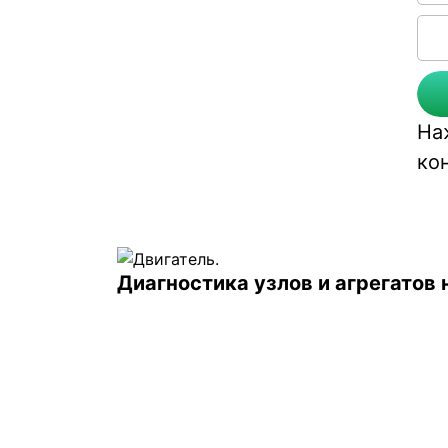
На
ко
Диагностика узлов и агрегато