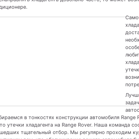
диционере.
Само
хлада
доста
необх
особ
любит
хлада
утечк
возн
потр
Лучш
зада
автос
бираемся в тонкостях конструкции автомобиля Range R
то утечки хладагента на Range Rover. Наша команда со
шедших тщательный отбор. Мы регулярно проходим ку