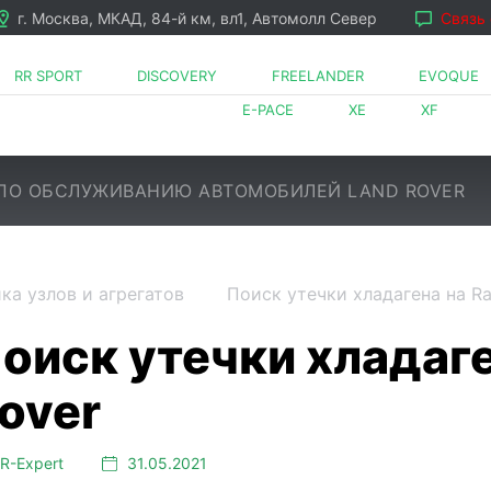
г. Москва, МКАД, 84-й км, вл1, Автомолл Север
Связь
RR SPORT
DISCOVERY
FREELANDER
EVOQUE
E-PACE
XE
XF
ПО ОБСЛУЖИВАНИЮ АВТОМОБИЛЕЙ LAND ROVER
ка узлов и агрегатов
Поиск утечки хладагена на R
LR⁠-⁠Expert
31.05.2021