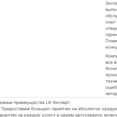
Экспе
выпол
обсл
опыт
специ
гаран
Помим
конку
Комп
все 
Rover
произ
техни
ошиб
нете
овные преимущества LR-Эксперт:
Предоставим большую гарантию на абсолютно каждую
арантию на каждую услугу в нашем автосервисе, вклю