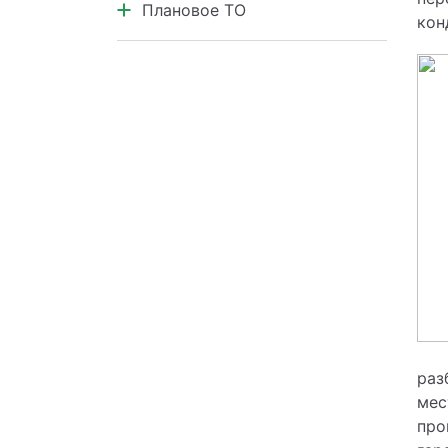
Плановое ТО
кон
Техническое обслуживание
раз
мес
про