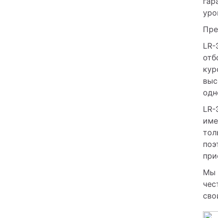
гар
уро
Пре
LR-
отб
кур
выс
одн
LR-
име
тол
поэ
при
Мы 
чес
сво