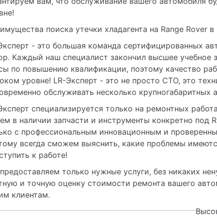
антируем вам, что обслуживание вашего автомобиля б
вне!
имущества поиска утечки хладагента на Range Rover в
Эксперт - это большая команда сертифицированных ав
ор. Каждый наш специалист закончил высшее учебное з
сы по повышению квалификации, поэтому качество раб
оком уровне! LR-Эксперт - это не просто СТО, это техн
овременно обслуживать несколько крупногабаритных а
Эксперт специализируется только на ремонтных работах
ем в наличии запчасти и инструменты конкретно под Ra
ько с профессиональным инновационным и проверенным
тому всегда сможем выяснить, какие проблемы имеются
ступить к работе!
предоставляем только нужные услуги, без никаких нену
тную и точную оценку стоимости ремонта вашего автом
им клиентам.
Высо