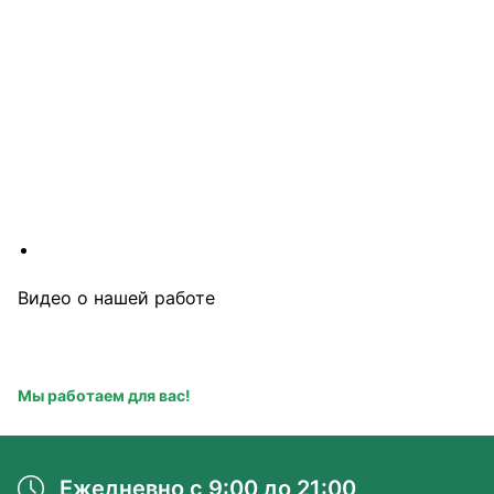
Видео о нашей работе
Посмотрите видеоролики о процессе работы наших 
специалистов. Мы всегда рады показать высокий уровень 
и профессионализм.
Мы работаем для вас!
Ежедневно с 9:00 до 21:00