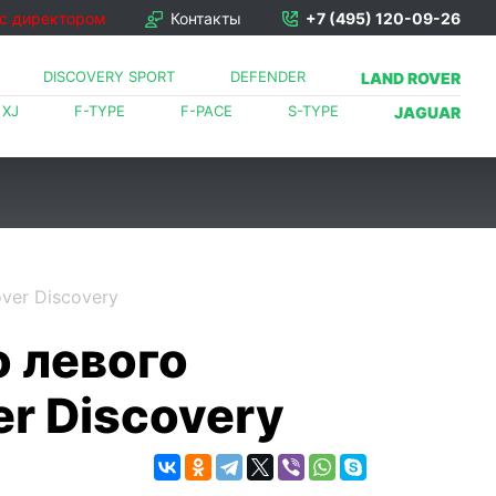
 с директором
Контакты
+7 (495) 120-09-26
DISCOVERY SPORT
DEFENDER
LAND ROVER
XJ
F-TYPE
F-PACE
S-TYPE
JAGUAR
ver Discovery