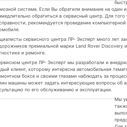
быстр
мозной системе. Если Вы обратили внимание на один ил
амедлительно обратиться в сервисный центр. Для того 
справности, рекомендуется проведение компьютерной 
омобиля. 
циалисты сервисного центра ЛР- Эксперт много лет за
дорожников премиальной марки Land Rover Discovery и
гностике и ремонте. 
ервисном центре ЛР- Эксперт мы разработали и внедри
дый клиент, которому интересна автомобильная темат
емонтном боксе и своими глазами наблюдать за процес
яин машины может задать интересующие вопросы об а
сультацию по его обслуживанию и эксплуатации. 
Мы у
также
выпол
предо
Для т