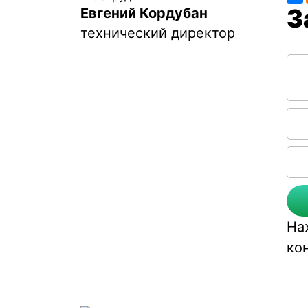
Евгений Кордубан
технический директор
Соо
На
ко