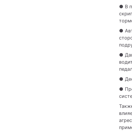
● В 
скрип
торм
● Ав
сторо
подру
● Да
води
педал
● Де
● Пр
сист
Также
влия
агрес
прим