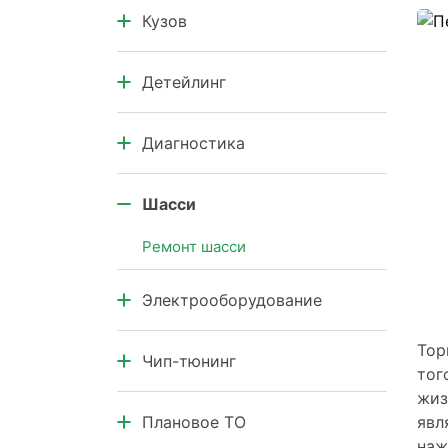
Кузов
Коробка передач
Кузовной ремонт
Детейлинг
Кузовные элементы
Салон автомобиля
Диагностика
Кузов и подкапотное
пространство
Диагностика узлов и агрегатов
Шасси
Компьютерная диагностика
Ремонт шасси
Электрооборудование
Электрооборудование
Тор
Чип-тюнинг
тог
жиз
Чип-тюнинг
явл
Плановое ТО
наж