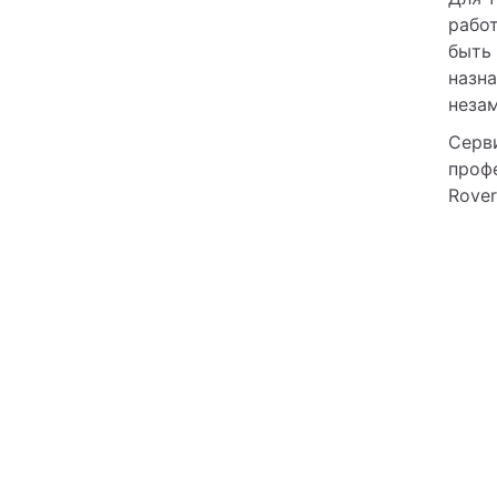
работ
быть 
назна
незам
Серви
проф
Rover