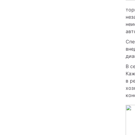
тор
нез
неи
авт
Спе
вне
диа
В с
Каж
в р
хоз
кон