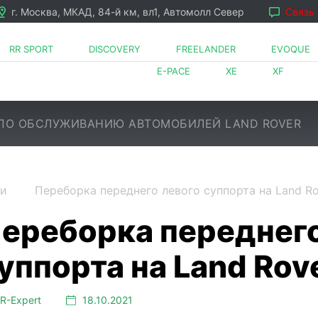
г. Москва, МКАД, 84-й км, вл1, Автомолл Север
Связь
RR SPORT
DISCOVERY
FREELANDER
EVOQUE
E-PACE
XE
XF
ПО ОБСЛУЖИВАНИЮ АВТОМОБИЛЕЙ LAND ROVER
си
Переборка переднего левого суппорта на Land Ro
LR⁠-⁠Expert
18.10.2021