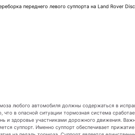
моза любого автомобиля должны содержаться в исправ
о, что в опасной ситуации тормозная система сработает
нь и здоровье участниками дорожного движения. Важ
яется суппорт. Именно суппорт обеспечивает прижатие
атия на педаль тормоза. Суппорт является единствен