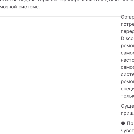
мозной системе.
Со в
потре
перед
Disco
ремо
само
насто
само
систе
ремон
специ
тольк
Сущес
приш
● При
чувст