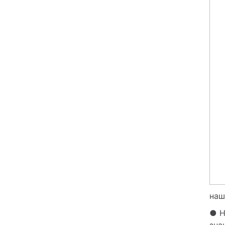
наш
● Н
зна