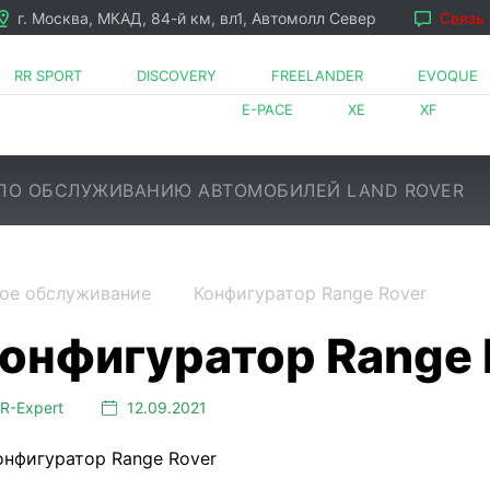
г. Москва, МКАД, 84-й км, вл1, Автомолл Север
Связь
RR SPORT
DISCOVERY
FREELANDER
EVOQUE
E-PACE
XE
XF
ПО ОБСЛУЖИВАНИЮ АВТОМОБИЛЕЙ LAND ROVER
ое обслуживание
Конфигуратор Range Rover
LR⁠-⁠Expert
12.09.2021