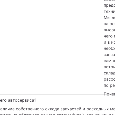
пред
техни
Мы д
на ре
высок
чего 
и в к
необх
запча
самос
потом
склад
расх
по ре
Поче
его автосервиса?
аличие собственного склада запчастей и расходных ма
чительно облегчает ремонт автомобилей, для наших кли