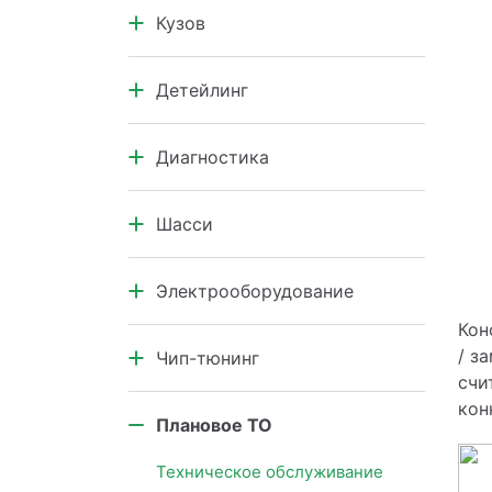
Кузов
Коробка передач
Кузовной ремонт автомобилей
Детейлинг
Кузовные элементы
Салон автомобиля
Диагностика
Кузов и подкапотное
пространство
Диагностика узлов и агрегатов
Шасси
Компьютерная диагностика
Ремонт шасси
Электрооборудование
Кон
Электрооборудование
/ з
Чип-тюнинг
счи
Чип-тюнинг
кон
Плановое ТО
Техническое обслуживание