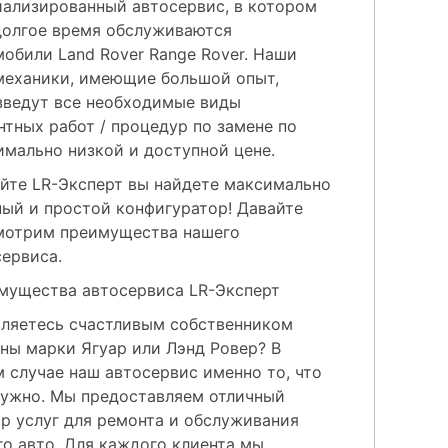
иализированный автосервис, в котором 
долгое время обслуживаются 
обили Land Rover Range Rover. Наши 
механики, имеющие большой опыт, 
зведут все необходимые виды 
тных работ / процедур по замене по 
имально низкой и доступной цене.
йте LR-Эксперт вы найдете максимально 
ый и простой конфигуратор! Давайте 
мотрим преимущества нашего 
сервиса.
мущества автосервиса LR-Эксперт
вляетесь счастливым собственником 
ы марки Ягуар или Лэнд Ровер? В 
 случае наш автосервис именно то, что 
нужно. Мы предоставляем отличный 
р услуг для ремонта и обслуживания 
о авто. Для каждого клиента мы 