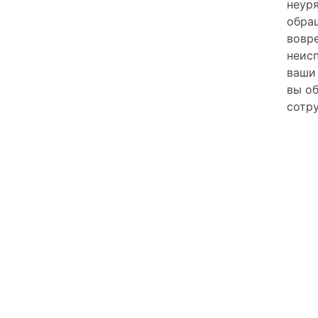
неуря
обращ
вовр
неис
ваши 
вы об
сотру