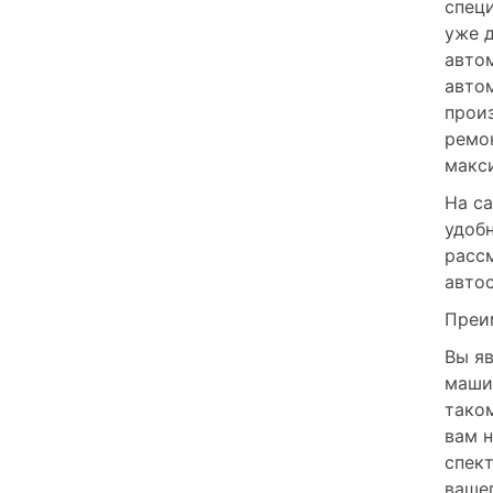
спец
уже 
автом
авто
прои
ремон
макс
На са
удобн
расс
авто
Преи
Вы я
машин
таком
вам 
спект
вашег