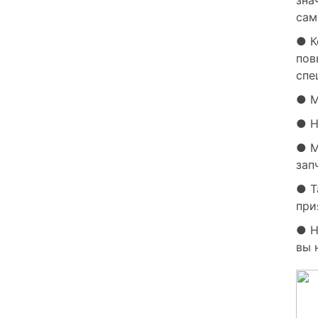
сам
● К
пов
спе
● М
● Н
● М
зап
● Т
при
● Н
вы 