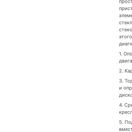
прост
прист
элеме
стекл
стеко
этого
диагн
1. Оп
двига
2. Ка
3. Т
и опр
диско
4. Ср
кресл
5. По
вмес