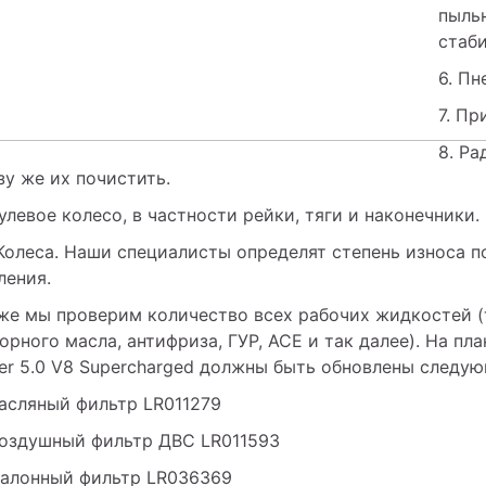
пыль
стаби
6. Пн
7. Пр
8. Р
зу же их почистить. 
Рулевое колесо, в частности рейки, тяги и наконечники.
 Колеса. Наши специалисты определят степень износа 
ления. 
же мы проверим количество всех рабочих жидкостей (
орного масла, антифриза, ГУР, АСЕ и так далее). На п
er 5.0 V8 Supercharged должны быть обновлены следую
Масляный фильтр LR011279
Воздушный фильтр ДВС LR011593
Салонный фильтр LR036369