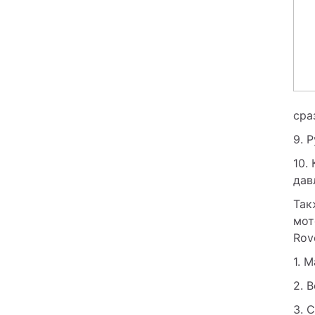
сра
9. 
10.
дав
Так
мот
Rov
1. 
2. 
3. 