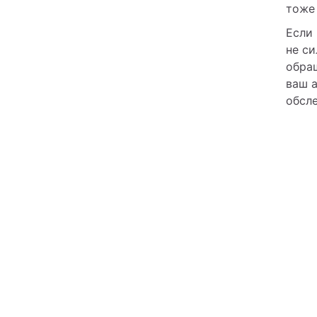
тоже
Если 
не си
обращ
ваш 
обсл