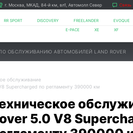
г. Москва, МКАД, 84-й км, вл1, Автомолл Север
Связь
RR SPORT
DISCOVERY
FREELANDER
EVOQUE
E-PACE
XE
XF
ПО ОБСЛУЖИВАНИЮ АВТОМОБИЛЕЙ LAND ROVER
ое обслуживание
V8 Supercharged по регламенту 390000 км