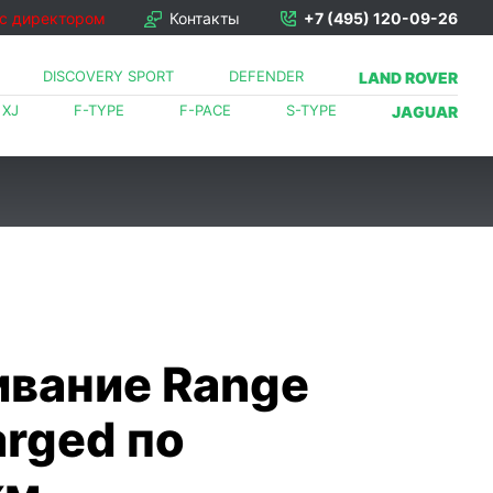
 с директором
Контакты
+7 (495) 120-09-26
DISCOVERY SPORT
DEFENDER
LAND ROVER
XJ
F-TYPE
F-PACE
S-TYPE
JAGUAR