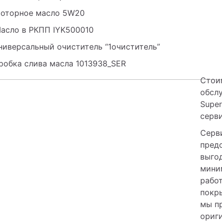
Моторное масло 5W20
Масло в РКПП IYK500010
Универсальный очиститель “1очиститель”
Пробка слива масла 1013938_SER
Стои
обслу
Super
серви
Серви
предо
выго
мини
работ
покры
мы пр
ориги