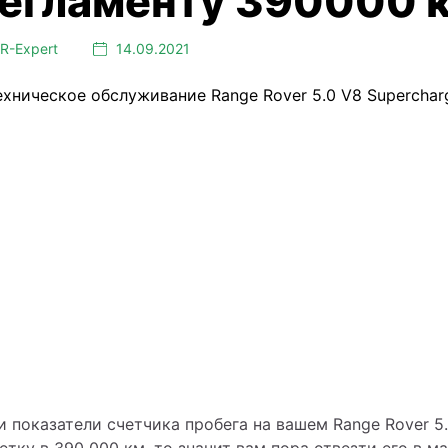
LR⁠-⁠Expert
14.09.2021
и показатели счетчика пробега на вашем Range Rover 5.
етку в 390 000 км, то значит вам пора отвезти его в м