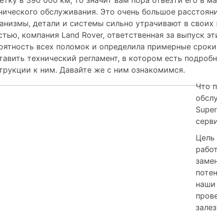
нического обслуживания. Это очень большое расстояни
анизмы, детали и системы сильно утрачивают в своих 
стью, компания Land Rover, ответственная за выпуск эт
оятность всех поломок и определила примерные сроки 
тавить технический регламент, в котором есть подробн
трукции к ним. Давайте же с ним ознакомимся. 
Что п
обслу
Super
серви
Цель 
работ
заме
потен
наши 
прове
залез