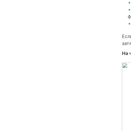
ф
Есл
зат
На 