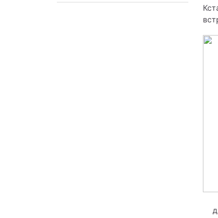
Техническое обслуживание
Кст
вст
д