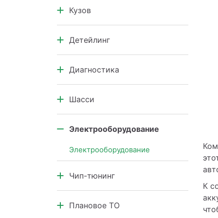
Кузов
Коробка передач
Кузовной ремонт автомобилей
Детейлинг
Кузовные элементы
Салон автомобиля
Диагностика
Кузов и подкапотное
пространство
Диагностика узлов и агрегатов
Шасси
Компьютерная диагностика
Ремонт шасси
Электрооборудование
Ком
Электрооборудование
это
авт
Чип-тюнинг
К с
Чип-тюнинг
акк
Плановое ТО
что