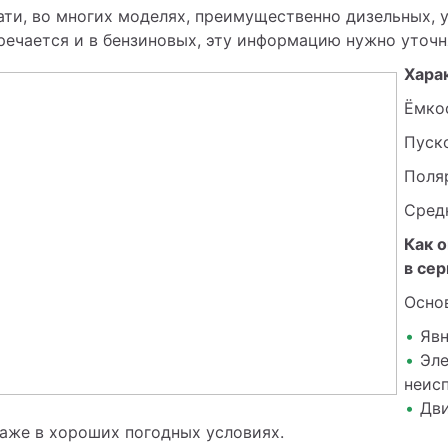
ати, во многих моделях, преимущественно дизельных, у
речается и в бензиновых, эту информацию нужно уточн
Хара
Ёмкос
Пуско
Поляр
Сред
Как о
в сер
Осно
Явн
Эле
неис
Дви
аже в хороших погодных условиях.