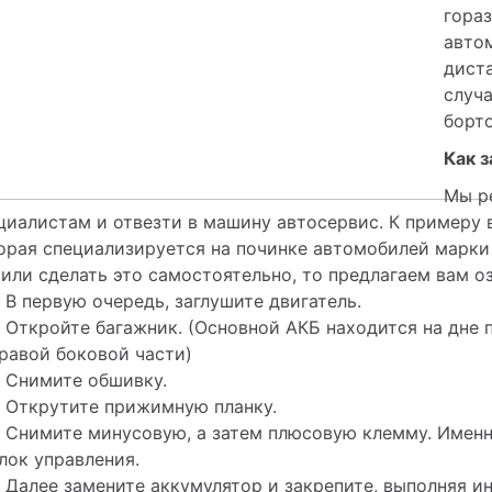
гораз
авто
диста
случа
борт
Как 
Мы р
циалистам и отвезти в машину автосервис. К примеру в
орая специализируется на починке автомобилей марки 
или сделать это самостоятельно, то предлагаем вам о
В первую очередь, заглушите двигатель.
Откройте багажник. (Основной АКБ находится на дне 
равой боковой части)
Снимите обшивку.
Открутите прижимную планку.
Снимите минусовую, а затем плюсовую клемму. Именн
лок управления.
Далее замените аккумулятор и закрепите, выполняя и