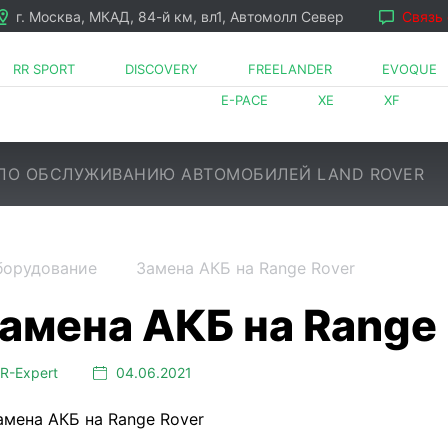
г. Москва, МКАД, 84-й км, вл1, Автомолл Север
Связь
RR SPORT
DISCOVERY
FREELANDER
EVOQUE
E-PACE
XE
XF
ПО ОБСЛУЖИВАНИЮ АВТОМОБИЛЕЙ LAND ROVER
борудование
Замена АКБ на Range Rover
LR⁠-⁠Expert
04.06.2021