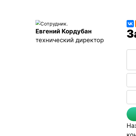
Евгений Кордубан
технический директор
Соо
На
ко