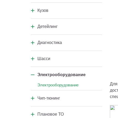
Двигатель
Кузов
Коробка передач
Кузовной ремонт
Детейлинг
Кузовные элементы
Салон автомобиля
Диагностика
Кузов и подкапотное пространство
Диагностика узлов и агрегатов
Шасси
Компьютерная диагностика
Ремонт шасси
Электрооборудование
Для
Электрооборудование
дос
спе
Чип-тюнинг
Чип-тюнинг
Плановое ТО