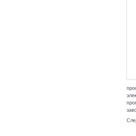
про
эле
про
зав
Сле