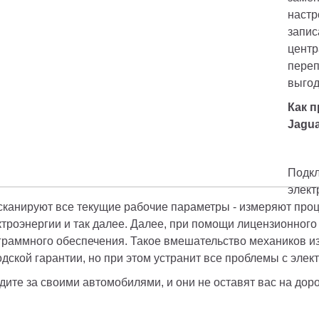
настр
запис
центр
переп
Как 
Jagua
Подкл
элект
сканируют все текущие рабочие параметры - измеряют проце
ктроэнергии и так далее. Далее, при помощи лицензионного
граммного обеспечения. Такое вмешательство механиков из
одской гарантии, но при этом устранит все проблемы с элек
дите за своими автомобилями, и они не оставят вас на доро