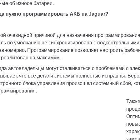
ные об износе батареи. 
да нужно программировать АКБ на Jaguar? 
ой очевидной причиной для назначения программирования 
аль по умолчанию не синхронизирована с подконтрольными 
авномерно. Программирование позволяет настроить рабочие
 реализован на максимум. 
гда автовладельцы могут сталкиваться с проблемами с элек
азывает, что все детали системы полностью исправны. Веро
ктронного блока управления произошел системный сбой, ко
граммирования. 
Также
проце
Оптим
повыс
харак
замен