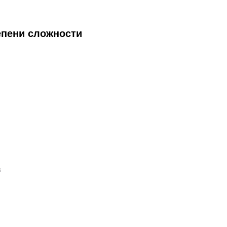
епени сложности
в