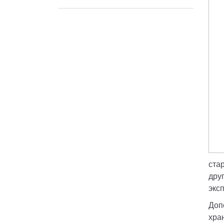
Техническое обслуживание
ста
дру
экс
Доп
хра