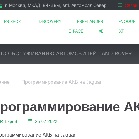
г. Москва, МКАД, 84-й км, вл1, Автомолл Север
Связь
RR SPORT
DISCOVERY
FREELANDER
EVOQUE
E-PACE
XE
XF
ПО ОБСЛУЖИВАНИЮ АВТОМОБИЛЕЙ LAND ROVER
ание
Программирование АКБ на Jaguar
LR⁠-⁠Expert
25.07.2022