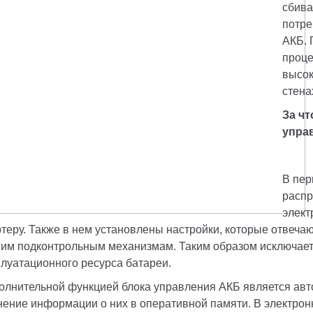
сбива
потре
АКБ. 
проце
высок
стена
За чт
управ
В пер
распр
элект
ртеру. Также в нем установлены настройки, которые отвеча
гим подконтрольным механизмам. Таким образом исключает
плуатационного ресурса батареи. 
олнительной функцией блока управления АКБ является авто
нение информации о них в оперативной памяти. В электронн