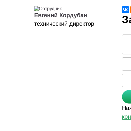
Евгений Кордубан
технический директор
Соо
На
ко