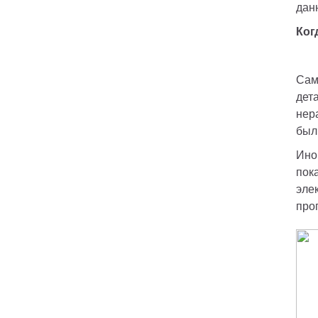
дан
Ког
Сам
дет
нер
был
Ино
пок
эле
про