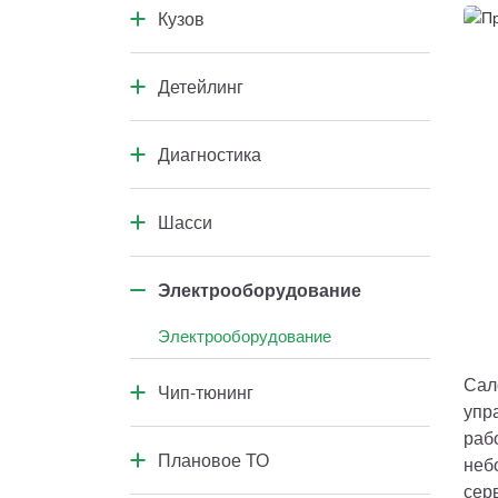
Кузов
Коробка передач
Кузовной ремонт
Детейлинг
Кузовные элементы
Салон автомобиля
Диагностика
Кузов и подкапотное пространство
Диагностика узлов и агрегатов
Шасси
Компьютерная диагностика
Ремонт шасси
Электрооборудование
Электрооборудование
Сал
Чип-тюнинг
упр
Чип-тюнинг
раб
Плановое ТО
неб
сер