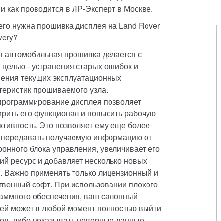
и как проводится в ЛР-Эксперт в Москве. 
его нужна прошивка дисплея на Land Rover 
very? 
 автомобильная прошивка делается с 
 целью - устранения старых ошибок и 
ения текущих эксплуатационных 
теристик прошиваемого узла. 
рограммирование дисплея позволяет 
рить его функционал и повысить рабочую 
тивность. Это позволяет ему еще более 
 передавать получаемую информацию от 
ронного блока управления, увеличивает его 
ий ресурс и добавляет несколько новых 
. Важно применять только лицензионный и 
твенный софт. При использовании плохого 
аммного обеспечения, ваш салонный 
ей может в любой момент полностью выйти 
роя, либо показывать неверные данные. 