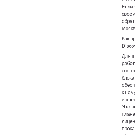
Если 
своем
обрат
Москв
Как п
Disco
Для п
работ
специ
блока
обесп
к нем
и про
Это н
плана
лицен
прока