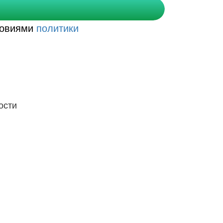
словиями
политики
ости