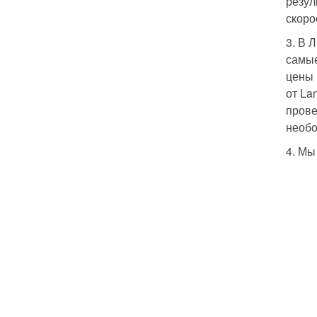
резул
скоро
3. В 
самые
цены 
от La
прове
необо
4. Мы