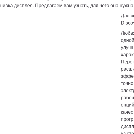
шивка дисплея. Предлагаем вам узнать, для чего она нужна 
Для ч
Disco
Любая
одной
улучш
харак
Переп
расши
эффек
точно
элект
рабоч
опций
качес
прогр
диспл
из ст