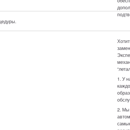
обесп
допол
подтв
цедуры. 
Хотит
замен
Экспе
механ
“лета
1. У 
каждо
образ
обслу
2. Мы
автом
самые