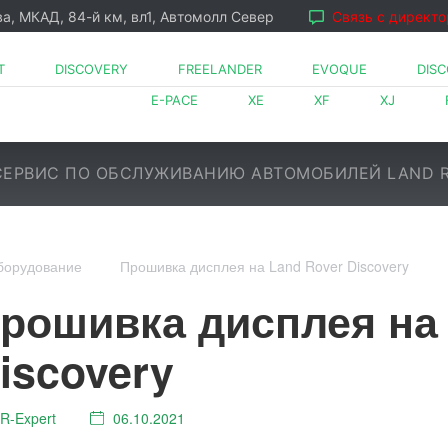
ва, МКАД, 84-й км, вл1, Автомолл Север
Связь с директ
T
DISCOVERY
FREELANDER
EVOQUE
DIS
E-PACE
XE
XF
XJ
ЕРВИС ПО ОБСЛУЖИВАНИЮ АВТОМОБИЛЕЙ LAND 
борудование
Прошивка дисплея на Land Rover Discovery
LR⁠-⁠Expert
06.10.2021