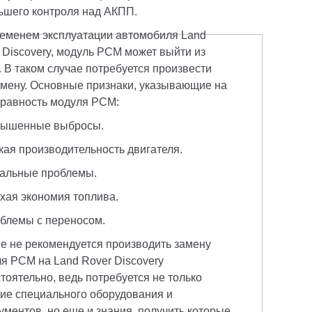
ьшего контроля над АКПП.
еменем эксплуатации автомобиля Land 
 Discovery, модуль PCM может выйти из 
. В таком случае потребуется произвести 
амену. Основные признаки, указывающие на 
равность модуля PCM:
вышенные выбросы.
кая производительность двигателя.
альные проблемы.
хая экономия топлива.
блемы с переносом.
е не рекомендуется производить замену 
я PCM на Land Rover Discovery 
тоятельно, ведь потребуется не только 
ие специального оборудования и 
ументов, но еще и знания, получить которые 