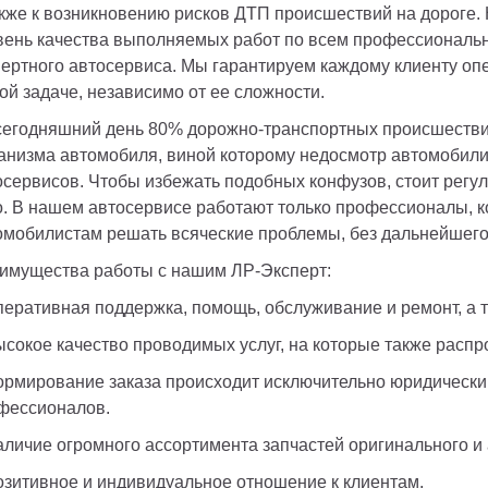
акже к возникновению рисков ДТП происшествий на дороге. 
вень качества выполняемых работ по всем профессиональн
пертного автосервиса. Мы гарантируем каждому клиенту оп
ой задаче, независимо от ее сложности. 
сегодняшний день 80% дорожно-транспортных происшествий
анизма автомобиля, виной которому недосмотр автомобилис
осервисов. Чтобы избежать подобных конфузов, стоит регул
о. В нашем автосервисе работают только профессионалы, ко
омобилистам решать всяческие проблемы, без дальнейшего 
имущества работы с нашим ЛР-Эксперт:
ысокое качество проводимых услуг, на которые также распр
ормирование заказа происходит исключительно юридическим 
фессионалов.
аличие огромного ассортимента запчастей оригинального и
озитивное и индивидуальное отношение к клиентам.