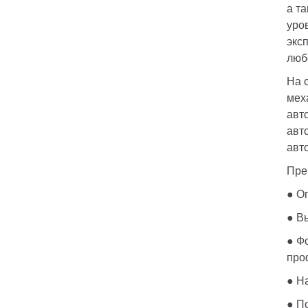
а т
уро
экс
люб
На 
мех
авт
авт
авт
Пре
● В
● Ф
про
● Н
● П