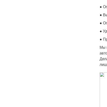
● О
● В
● О
● У
● П
Мы 
авт
Дел
лиш