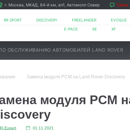
г. Москва, МКАД, 84-й км, вл1, Автомолл Север
Связь
RR SPORT
DISCOVERY
FREELANDER
EVOQUE
E-PACE
XE
XF
ПО ОБСЛУЖИВАНИЮ АВТОМОБИЛЕЙ LAND ROVER
дование
Замена модуля PCM на Land Rover Discovery
LR⁠-⁠Expert
01.11.2021