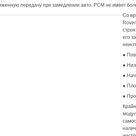
иженную передачу при замедлении авто. PCM не имеет бол
Со вр
Rover
строя
его з
неисп
● По
● Низ
● Нач
● Пло
● Про
Крайн
модул
самос
налич
инстр