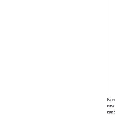
Все
кач
как