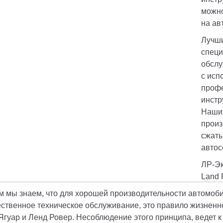
можно
на ав
Лучши
специ
обслу
с исп
профе
инстр
Наши 
произ
сжаты
автос
ЛР-Эк
Land 
м мы знаем, что для хорошей производительности автомоби
ественное техническое обслуживание, это правило жизненно
 Ягуар и Ленд Ровер. Несоблюдение этого принципа, ведет 