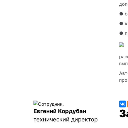
доп
● о
● к
● п
рас
вып
Авт
про
Евгений Кордубан
технический директор