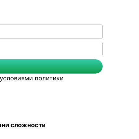
с условиями
политики
пени сложности