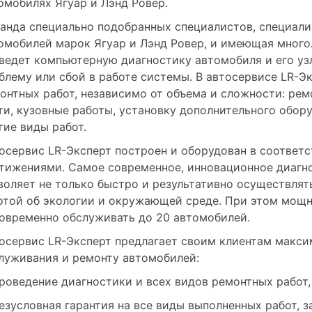
омобилях Ягуар и Лэнд Ровер.
анда специально подобранных специалистов, специали
омобилей марок Ягуар и Лэнд Ровер, и имеющая многол
ведет компьютерную диагностику автомобиля и его узл
блему или сбой в работе системы. В автосервисе LR-Э
онтных работ, независимо от объема и сложности: ремо
ти, кузовные работы, установку дополнительного обору
гие виды работ.
осервис LR-Эксперт построен и оборудован в соответс
тижениями. Самое современное, инновационное диагно
воляет не только быстро и результативно осуществлять
отой об экологии и окружающей среде. При этом мощн
овременно обслуживать до 20 автомобилей.
осервис LR-Эксперт предлагает своим клиентам максим
луживания и ремонту автомобилей:
роведение диагностики и всех видов ремонтных работ,
езусловная гарантия на все виды выполненных работ, з