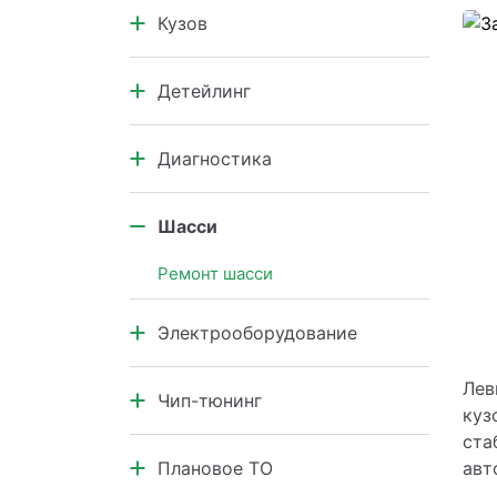
Кузов
Коробка передач
Кузовной ремонт автомобилей
Детейлинг
Кузовные элементы
Салон автомобиля
Диагностика
Кузов и подкапотное
пространство
Диагностика узлов и агрегатов
Шасси
Компьютерная диагностика
Ремонт шасси
Электрооборудование
Электрооборудование
Лев
Чип-тюнинг
куз
ста
Чип-тюнинг
авт
Плановое ТО