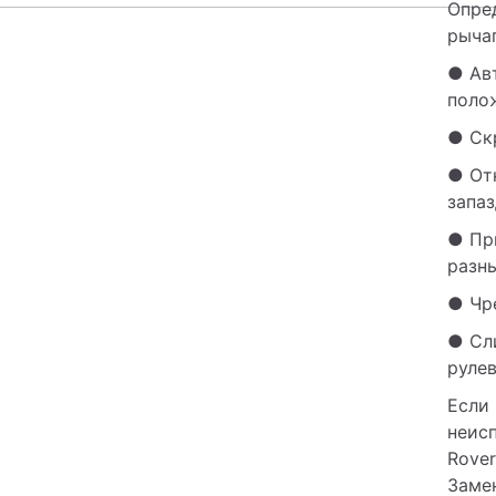
Опред
рыча
● Ав
поло
● Ск
● От
запаз
● Пр
разн
● Чр
● Сл
рулев
Если 
неисп
Rover
Замен