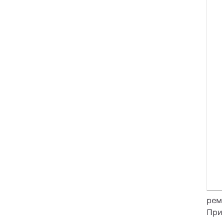
рем
При