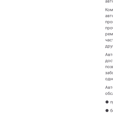
авт
Ком
авт
про
про
рем
час
дру
Авт
дос
поз
заб
одн
Авт
обс
● п
● б