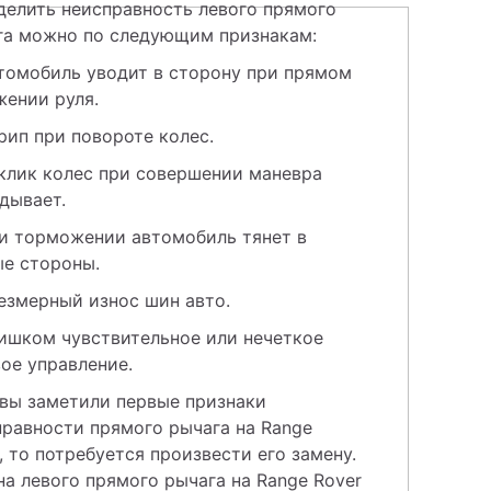
елить неисправность левого прямого 
га можно по следующим признакам:
томобиль уводит в сторону при прямом 
жении руля.
рип при повороте колес.
клик колес при совершении маневра 
дывает.
и торможении автомобиль тянет в 
ые стороны.
езмерный износ шин авто.
ишком чувствительное или нечеткое 
ое управление.
вы заметили первые признаки 
равности прямого рычага на Range 
, то потребуется произвести его замену. 
а левого прямого рычага на Range Rover 