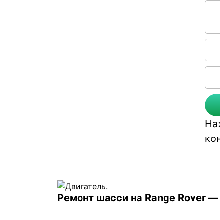
Соо
На
ко
Ремонт шасси на Range Rover 