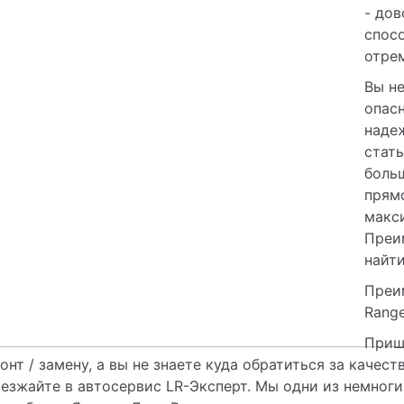
- дов
спосо
отре
Вы не
опасн
надеж
стат
больш
прямо
макси
Преи
найти
Преи
Range
Пришл
онт / замену, а вы не знаете куда обратиться за каче
езжайте в автосервис LR-Эксперт. Мы одни из немногих